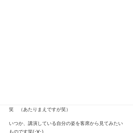
ります。
私の講演する姿をテレビカメラで撮影し、それをイン
ターネットで配信する仕組みです。
(･∀･)
前回ご報告した昨年１２月のweb配信の時よりもお部
屋、配信設備ともに格段に立派でした！
(｡･ω･｡)
いつも思うのですが、自分の声や姿はテレビやインタ
ーネットで配信と同時に確認することはできません
笑 （あたりまえですが笑）
いつか、講演している自分の姿を客席から見てみたい
ものです笑(･∀･)